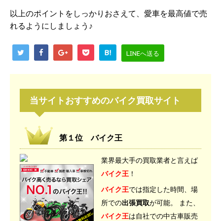
以上のポイントをしっかりおさえて、愛車を最高値で売
れるようにしましょう♪
B!
LINEへ送る
当サイトおすすめのバイク買取サイト
第１位 バイク王
業界最大手の買取業者と言えば
バイク王
！
バイク王
では指定した時間、場
所での
出張買取
が可能。 また、
バイク王
は自社での中古車販売