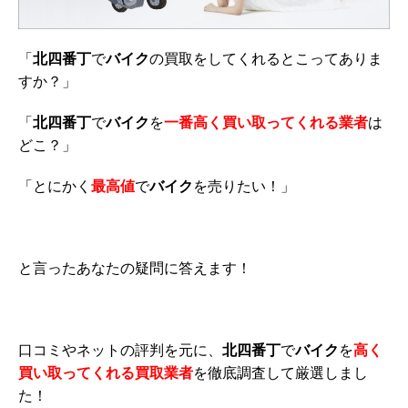
「
北四番丁
で
バイク
の買取をしてくれるとこってありま
すか？」
「
北四番丁
で
バイク
を
一番高く買い取ってくれる業者
は
どこ？」
「とにかく
最高値
で
バイク
を売りたい！」
と言ったあなたの疑問に答えます！
口コミやネットの評判を元に、
北四番丁
で
バイク
を
高く
買い取ってくれる買取業者
を徹底調査して厳選しまし
た！