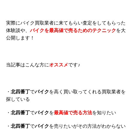
実際にバイク買取業者に来てもらい査定をしてもらった
体験談や、
バイクを最高値で売るためのテクニック
を大
公開します！
当記事はこんな方に
オススメ
です♪
・
北四番丁
で
バイク
を高く買い取ってくれる買取業者を
探している
・
北四番丁
で
バイク
を
最高値で売る方法
を知りたい
・
北四番丁
で
バイク
を売りたいがその方法がわからない