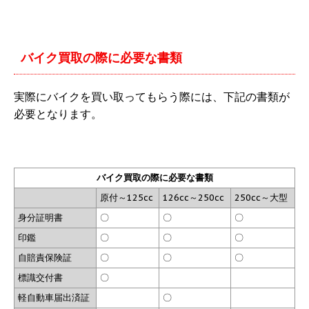
バイク買取の際に必要な書類
実際にバイクを買い取ってもらう際には、下記の書類が
必要となります。
バイク買取の際に必要な書類
原付～125cc
126cc～250cc
250cc～大型
身分証明書
〇
〇
〇
印鑑
〇
〇
〇
自賠責保険証
〇
〇
〇
標識交付書
〇
軽自動車届出済証
〇