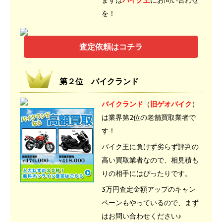
まずは
バイク王
にお問い合わせ
を！
査定依頼はコチラ
第２位 バイクランド
バイクランド
（
旧ゲオバイク
）
は業界第2位の老舗買取業者で
す！
バイク王に負けず劣らず評判の
高い買取業者なので、相見積も
りの相手にはぴったりです。
3万円査定金額アップのキャン
ペーンもやっているので、まず
はお問い合わせください♪