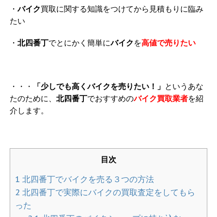
・
バイク
買取に関する知識をつけてから見積もりに臨み
たい
・
北四番丁
でとにかく簡単に
バイク
を
高値で売りたい
・・・
「少しでも高くバイクを売りたい！」
というあな
たのために、
北四番丁
でおすすめの
バイク買取業者
を紹
介します。
目次
1
北四番丁でバイクを売る３つの方法
2
北四番丁で実際にバイクの買取査定をしてもら
った