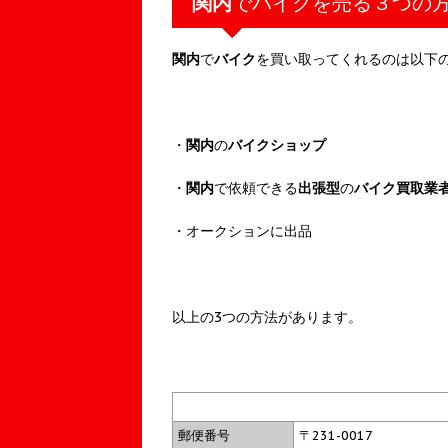
関内
でバイクを売る３つの
関内
で
バイク
を買い取ってくれるのは以下
・
関内
の
バイクショップ
・
関内
で依頼できる
出張型
の
バイク買取業
・オークションに出品
以上の3つの方法があります。
郵便番号
〒231-0017