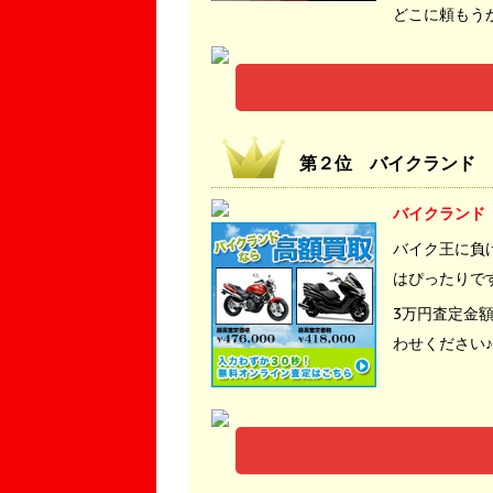
どこに頼もう
第２位 バイクランド
バイクランド
バイク王に負
はぴったりで
3万円査定金
わせください♪