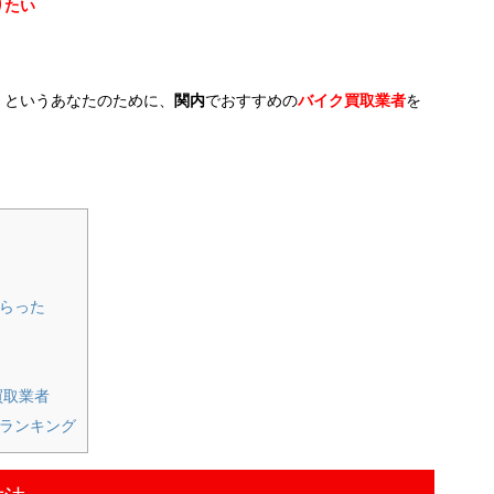
りたい
」
というあなたのために、
関内
でおすすめの
バイク買取業者
を
らった
買取業者
ランキング