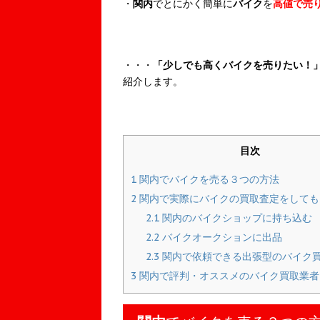
・
関内
でとにかく簡単に
バイク
を
高値で売
・・・
「少しでも高くバイクを売りたい！
紹介します。
目次
1
関内でバイクを売る３つの方法
2
関内で実際にバイクの買取査定をしても
2.1
関内のバイクショップに持ち込む
2.2
バイクオークションに出品
2.3
関内で依頼できる出張型のバイク
3
関内で評判・オススメのバイク買取業者