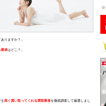
てありますか？」
る業者
はどこ？」
ク
を
高く買い取ってくれる買取業者
を徹底調査して厳選しまし