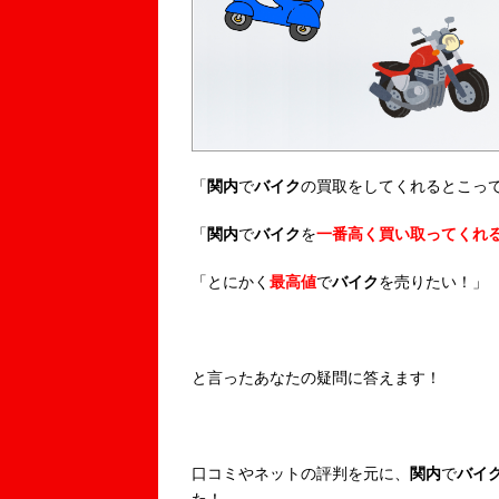
「
関内
で
バイク
の買取をしてくれるとこっ
「
関内
で
バイク
を
一番高く買い取ってくれ
「とにかく
最高値
で
バイク
を売りたい！」
と言ったあなたの疑問に答えます！
口コミやネットの評判を元に、
関内
で
バイ