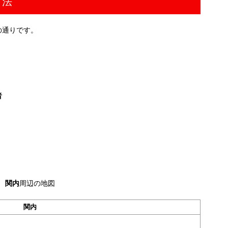
方法
の通りです。
者
関内
周辺の地図
関内