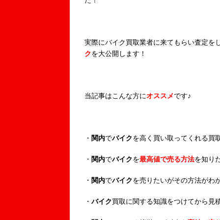
た！
実際にバイク買取業者に来てもらい査定を
ク
を大公開します！
当記事はこんな方に
オススメ
です♪
・
関内
で
バイク
を高く買い取ってくれる買
・
関内
で
バイク
を
最高値で売る方法
を知り
・
関内
で
バイク
を売りたいがその方法がわ
・
バイク
買取に関する知識をつけてから見