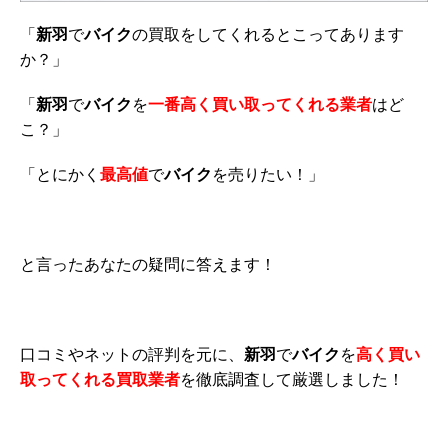
「
新羽
で
バイク
の買取をしてくれるとこってあります
か？」
「
新羽
で
バイク
を
一番高く買い取ってくれる業者
はど
こ？」
「とにかく
最高値
で
バイク
を売りたい！」
と言ったあなたの疑問に答えます！
口コミやネットの評判を元に、
新羽
で
バイク
を
高く買い
取ってくれる買取業者
を徹底調査して厳選しました！