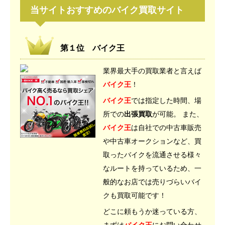
当サイトおすすめのバイク買取サイト
第１位 バイク王
業界最大手の買取業者と言えば
バイク王
！
バイク王
では指定した時間、場
所での
出張買取
が可能。 また、
バイク王
は自社での中古車販売
や中古車オークションなど、買
取ったバイクを流通させる様々
なルートを持っているため、一
般的なお店では売りづらいバイ
クも買取可能です！
どこに頼もうか迷っている方、
まずは
バイク王
にお問い合わせ