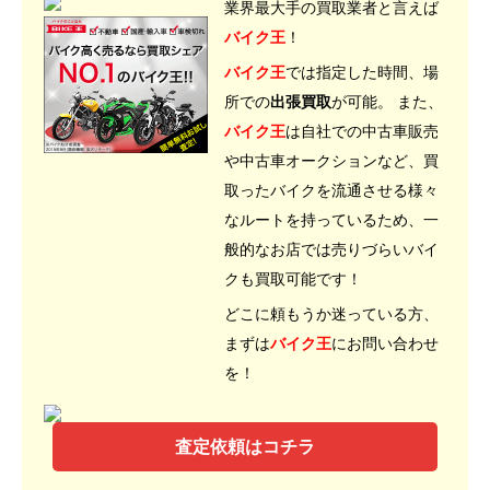
業界最大手の買取業者と言えば
バイク王
！
バイク王
では指定した時間、場
所での
出張買取
が可能。 また、
バイク王
は自社での中古車販売
や中古車オークションなど、買
取ったバイクを流通させる様々
なルートを持っているため、一
般的なお店では売りづらいバイ
クも買取可能です！
どこに頼もうか迷っている方、
まずは
バイク王
にお問い合わせ
を！
査定依頼はコチラ