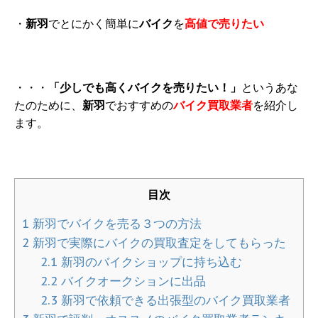
・
新羽
でとにかく簡単に
バイク
を
高値で売りたい
・・・
「少しでも高くバイクを売りたい！」
というあな
たのために、
新羽
でおすすめの
バイク買取業者
を紹介し
ます。
目次
1
新羽でバイクを売る３つの方法
2
新羽で実際にバイクの買取査定をしてもらった
2.1
新羽のバイクショップに持ち込む
2.2
バイクオークションに出品
2.3
新羽で依頼できる出張型のバイク買取業者