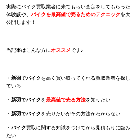
実際にバイク買取業者に来てもらい査定をしてもらった
体験談や、
バイクを最高値で売るためのテクニック
を大
公開します！
当記事はこんな方に
オススメ
です♪
・
新羽
で
バイク
を高く買い取ってくれる買取業者を探し
ている
・
新羽
で
バイク
を
最高値で売る方法
を知りたい
・
新羽
で
バイク
を売りたいがその方法がわからない
・
バイク
買取に関する知識をつけてから見積もりに臨み
たい