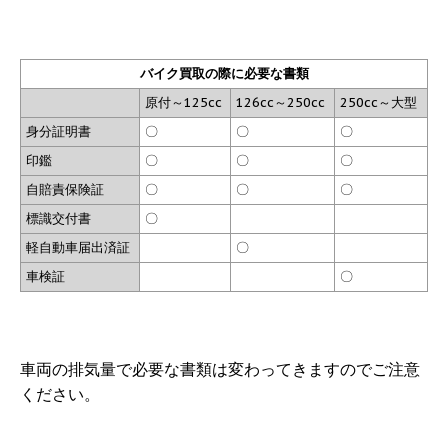
バイク買取の際に必要な書類
原付～125cc
126cc～250cc
250cc～大型
身分証明書
〇
〇
〇
印鑑
〇
〇
〇
自賠責保険証
〇
〇
〇
標識交付書
〇
軽自動車届出済証
〇
車検証
〇
車両の排気量で必要な書類は変わってきますのでご注意
ください。